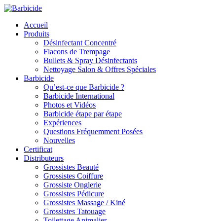
Accueil
Produits
Désinfectant Concentré
Flacons de Trempage
Bullets & Spray Désinfectants
Nettoyage Salon & Offres Spéciales
Barbicide
Qu’est-ce que Barbicide ?
Barbicide International
Photos et Vidéos
Barbicide étape par étape
Expériences
Questions Fréquemment Posées
Nouvelles
Certificat
Distributeurs
Grossistes Beauté
Grossistes Coiffure
Grossiste Onglerie
Grossistes Pédicure
Grossistes Massage / Kiné
Grossistes Tatouage
Toilettage Animalier