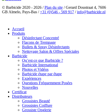
© Barbicide 2020 - 2026
/
Plan du site
/
Gerard Doustraat 4, 7606
GB Almelo, Pays-Bas
/
+31 (0)546 - 569 917
/
info@barbicide.nl
Accueil
Produits
Désinfectant Concentré
Flacons de Trempage
Bullets & Spray Désinfectants
Nettoyage Salon & Offres Spéciales
Barbicide
Qu’est-ce que Barbicide ?
Barbicide International
Photos et Vidéos
Barbicide étape par étape
Expériences
Questions Fréquemment Posées
Nouvelles
Certificat
Distributeurs
Grossistes Beauté
Grossistes Coiffure
Grossiste Onglerie