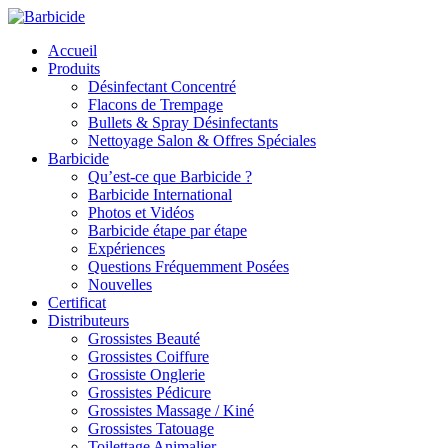
Accueil
Produits
Désinfectant Concentré
Flacons de Trempage
Bullets & Spray Désinfectants
Nettoyage Salon & Offres Spéciales
Barbicide
Qu’est-ce que Barbicide ?
Barbicide International
Photos et Vidéos
Barbicide étape par étape
Expériences
Questions Fréquemment Posées
Nouvelles
Certificat
Distributeurs
Grossistes Beauté
Grossistes Coiffure
Grossiste Onglerie
Grossistes Pédicure
Grossistes Massage / Kiné
Grossistes Tatouage
Toilettage Animalier