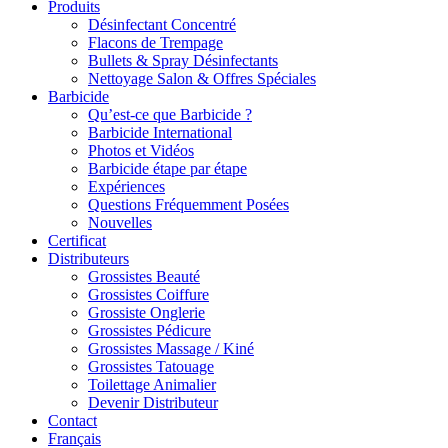
Produits
Désinfectant Concentré
Flacons de Trempage
Bullets & Spray Désinfectants
Nettoyage Salon & Offres Spéciales
Barbicide
Qu’est-ce que Barbicide ?
Barbicide International
Photos et Vidéos
Barbicide étape par étape
Expériences
Questions Fréquemment Posées
Nouvelles
Certificat
Distributeurs
Grossistes Beauté
Grossistes Coiffure
Grossiste Onglerie
Grossistes Pédicure
Grossistes Massage / Kiné
Grossistes Tatouage
Toilettage Animalier
Devenir Distributeur
Contact
Français