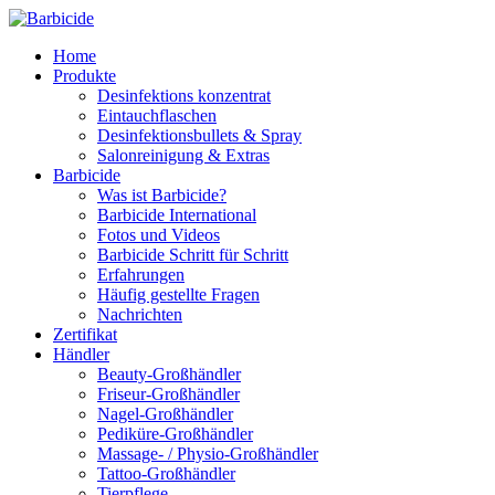
Home
Produkte
Desinfektions konzentrat
Eintauchflaschen
Desinfektionsbullets & Spray
Salonreinigung & Extras
Barbicide
Was ist Barbicide?
Barbicide International
Fotos und Videos
Barbicide Schritt für Schritt
Erfahrungen
Häufig gestellte Fragen
Nachrichten
Zertifikat
Händler
Beauty-Großhändler
Friseur-Großhändler
Nagel-Großhändler
Pediküre-Großhändler
Massage- / Physio-Großhändler
Tattoo-Großhändler
Tierpflege