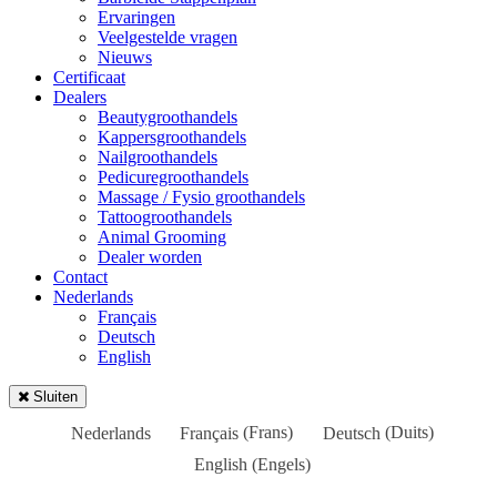
Ervaringen
Veelgestelde vragen
Nieuws
Certificaat
Dealers
Beautygroothandels
Kappersgroothandels
Nailgroothandels
Pedicuregroothandels
Massage / Fysio groothandels
Tattoogroothandels
Animal Grooming
Dealer worden
Contact
Nederlands
Français
Deutsch
English
Sluiten
Nederlands
Français
(
Frans
)
Deutsch
(
Duits
)
English
(
Engels
)