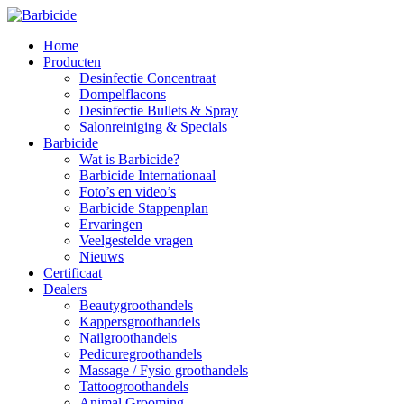
Home
Producten
Desinfectie Concentraat
Dompelflacons
Desinfectie Bullets & Spray
Salonreiniging & Specials
Barbicide
Wat is Barbicide?
Barbicide Internationaal
Foto’s en video’s
Barbicide Stappenplan
Ervaringen
Veelgestelde vragen
Nieuws
Certificaat
Dealers
Beautygroothandels
Kappersgroothandels
Nailgroothandels
Pedicuregroothandels
Massage / Fysio groothandels
Tattoogroothandels
Animal Grooming